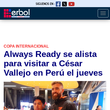
SIGUENOS EN :
Togg
Pasar
navi
al
contenido
principal
COPA INTERNACIONAL
Always Ready se alista
para visitar a César
Vallejo en Perú el jueves