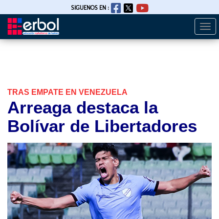
SIGUENOS EN :
Togg
Pasar
navi
al
contenido
principal
TRAS EMPATE EN VENEZUELA
Arreaga destaca la
Bolívar de Libertadores