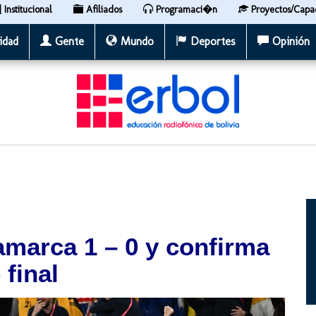
Institucional
Afiliados
Programaci�n
Proyectos/Capa
idad
Gente
Mundo
Deportes
Opinión
amarca 1 – 0 y confirma
 final