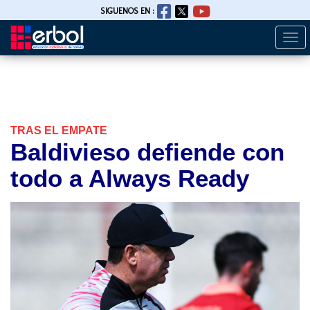
SIGUENOS EN :
Togg
Pasar
navi
al
contenido
principal
TRAS EL EMPATE
Baldivieso defiende con
todo a Always Ready