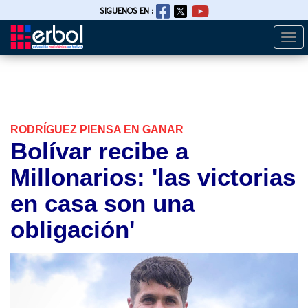
SIGUENOS EN :
Togg
Pasar
navi
al
contenido
principal
RODRÍGUEZ PIENSA EN GANAR
Bolívar recibe a
Millonarios: 'las victorias
en casa son una
obligación'