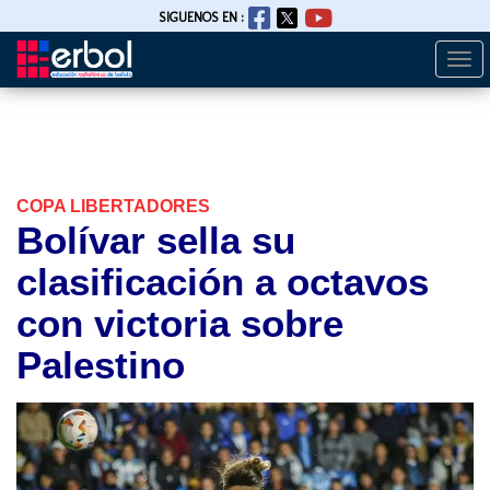
SIGUENOS EN :
Togg
Pasar
navi
al
contenido
principal
COPA LIBERTADORES
Bolívar sella su
clasificación a octavos
con victoria sobre
Palestino