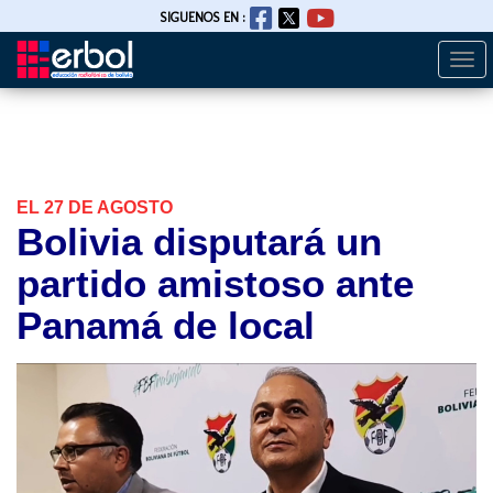
SIGUENOS EN :
Togg
Pasar
navi
al
contenido
principal
EL 27 DE AGOSTO
Bolivia disputará un
partido amistoso ante
Panamá de local