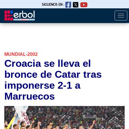
SIGUENOS EN :
Togg
Pasar
navi
al
contenido
principal
MUNDIAL-2002
Croacia se lleva el
bronce de Catar tras
imponerse 2-1 a
Marruecos