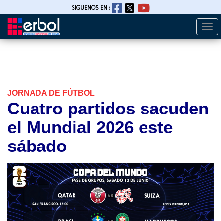
SIGUENOS EN :
Togg
Pasar
navi
al
contenido
principal
JORNADA DE FÚTBOL
Cuatro partidos sacuden
el Mundial 2026 este
sábado