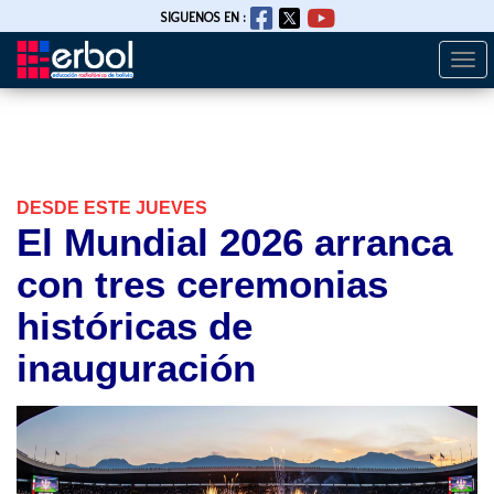
SIGUENOS EN :
Togg
Pasar
navi
al
contenido
principal
DESDE ESTE JUEVES
El Mundial 2026 arranca
con tres ceremonias
históricas de
inauguración