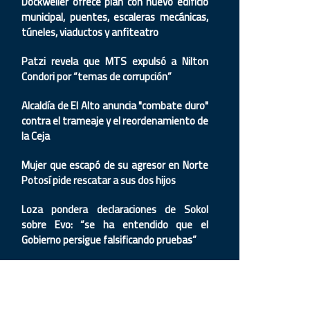
Dockweiler ofrece plan con nuevo edificio
municipal, puentes, escaleras mecánicas,
túneles, viaductos y anfiteatro
Patzi revela que MTS expulsó a Nilton
Condori por “temas de corrupción”
Alcaldía de El Alto anuncia "combate duro"
contra el trameaje y el reordenamiento de
la Ceja
Mujer que escapó de su agresor en Norte
Potosí pide rescatar a sus dos hijos
Loza pondera declaraciones de Sokol
sobre Evo: “se ha entendido que el
Gobierno persigue falsificando pruebas”