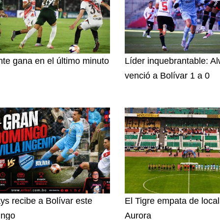
nte gana en el último minuto
Líder inquebrantable: A
venció a Bolívar 1 a 0
ys recibe a Bolívar este
El Tigre empata de loca
ingo
Aurora