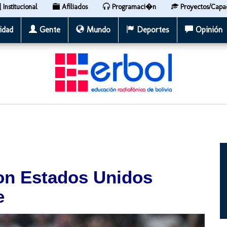
Institucional
Afiliados
Programaci�n
Proyectos/Capa
idad
Gente
Mundo
Deportes
Opinión
con Estados Unidos
e