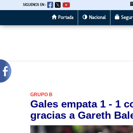
SIGUENOS EN :
Portada
Nacional
Segur
Pasar
al
contenido
principal
GRUPO B
Gales empata 1 - 1 
gracias a Gareth Bal