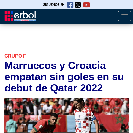
SIGUENOS EN :
Togg
Pasar
navi
al
contenido
principal
GRUPO F
Marruecos y Croacia
empatan sin goles en su
debut de Qatar 2022