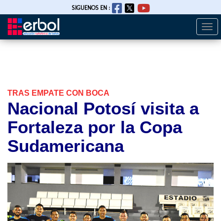
SIGUENOS EN :
Togg
Pasar
navi
al
contenido
principal
TRAS EMPATE CON BOCA
Nacional Potosí visita a
Fortaleza por la Copa
Sudamericana