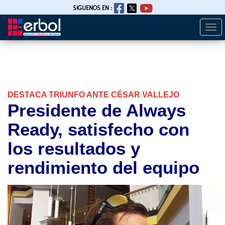
SIGUENOS EN :
Togg
Pasar
navi
al
contenido
principal
DESTACA TRIUNFO ANTE CÉSAR VALLEJO
Presidente de Always
Ready, satisfecho con
los resultados y
rendimiento del equipo