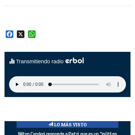
Facebook
X
WhatsApp
erbol
Transmitiendo radio
LO MÁS VISTO
Nilton Condori responde a Patzi que es un “inútil en