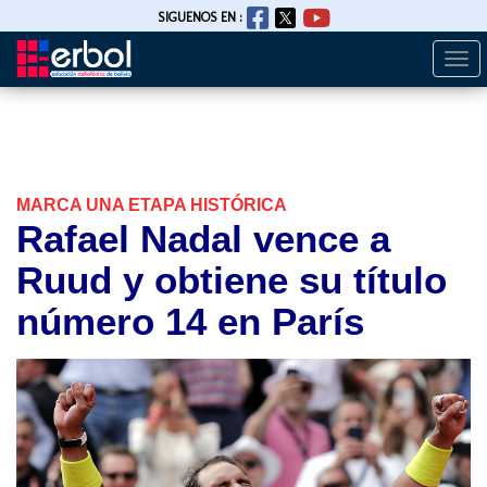
SIGUENOS EN :
Togg
Pasar
navi
al
contenido
principal
MARCA UNA ETAPA HISTÓRICA
Rafael Nadal vence a
Ruud y obtiene su título
número 14 en París