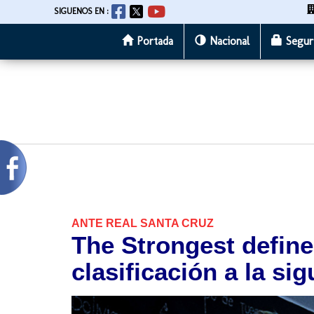
SIGUENOS EN :
Portada
Nacional
Segur
Pasar
al
contenido
principal
ANTE REAL SANTA CRUZ
The Strongest define
clasificación a la si