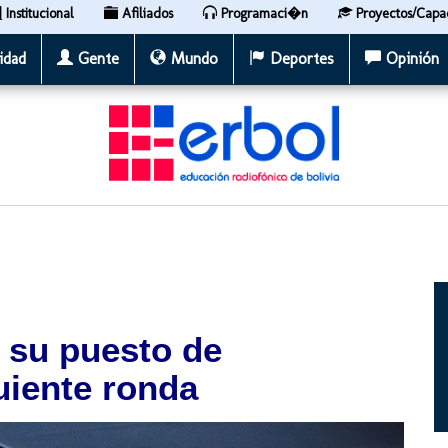
Institucional
Afiliados
Programaci�n
Proyectos/Capa
idad
Gente
Mundo
Deportes
Opinión
 su puesto de
guiente ronda