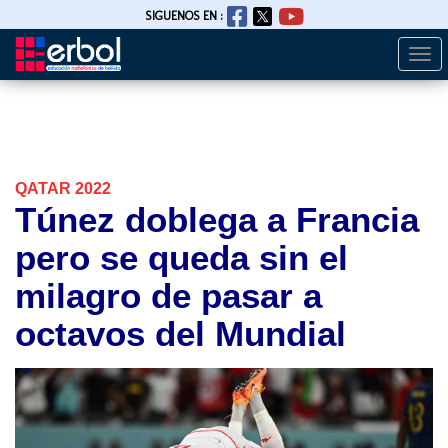
SIGUENOS EN :
Togg
Pasar
navi
al
contenido
principal
QATAR 2022
Túnez doblega a Francia
pero se queda sin el
milagro de pasar a
octavos del Mundial