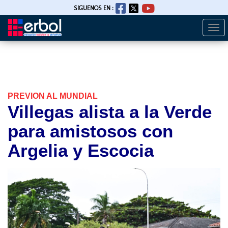
SIGUENOS EN :
Togg
Pasar
navi
al
contenido
principal
PREVION AL MUNDIAL
Villegas alista a la Verde
para amistosos con
Argelia y Escocia