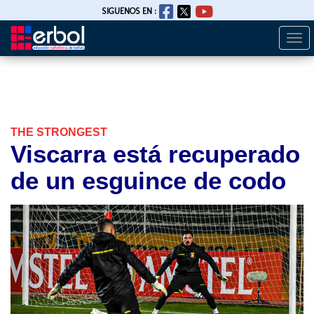
SIGUENOS EN :
Togg
Pasar
navi
al
contenido
principal
THE STRONGEST
Viscarra está recuperado
de un esguince de codo