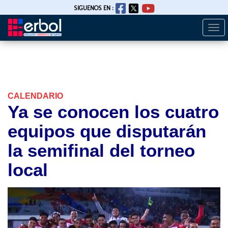
SIGUENOS EN :
Togg
Pasar
navi
al
contenido
principal
CALENDARIO
Ya se conocen los cuatro
equipos que disputarán
la semifinal del torneo
local