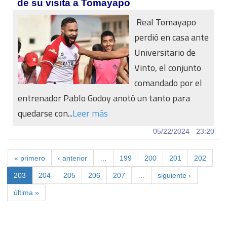
de su visita a Tomayapo
Real Tomayapo
perdió en casa ante
Universitario de
Vinto, el conjunto
comandado por el
entrenador Pablo Godoy anotó un tanto para
quedarse con...
Leer más
05/22/2024 - 23:20
« primero
‹ anterior
…
199
200
201
202
203
204
205
206
207
…
siguiente ›
última »