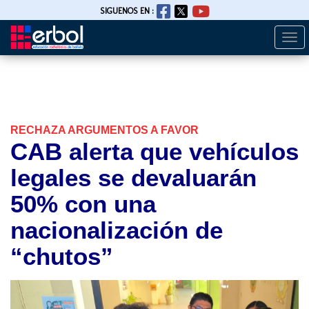
SIGUENOS EN :
Togg
Pasar
navi
al
contenido
principal
RECHAZA ARGUMENTOS A FAVOR
CAB alerta que vehículos
legales se devaluarán
50% con una
nacionalización de
“chutos”