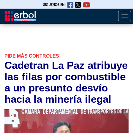
SIGUENOS EN :
Togg
Pasar
navi
al
contenido
principal
PIDE MÁS CONTROLES
Cadetran La Paz atribuye
las filas por combustible
a un presunto desvío
hacia la minería ilegal