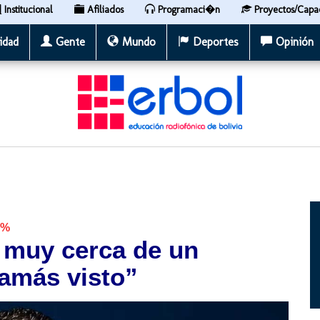
Institucional
Afiliados
Programaci�n
Proyectos/Capa
idad
Gente
Mundo
Deportes
Opinión
0%
á muy cerca de un
amás visto”