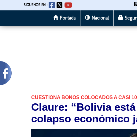
SIGUENOS EN :
Portada
Nacional
Segur
Pasar
al
contenido
principal
CUESTIONA BONOS COLOCADOS A CASI 1
Claure: “Bolivia est
colapso económico j