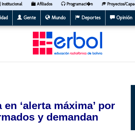
Institucional
Afiliados
Programaci�n
Proyectos/Capa
idad
Gente
Mundo
Deportes
Opinión
 en ‘alerta máxima’ por
armados y demandan