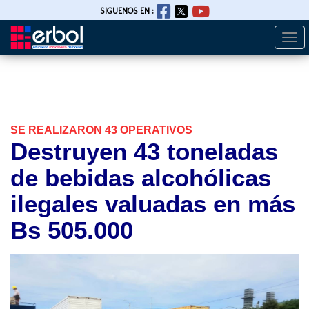
SIGUENOS EN :
Togg
Pasar
navi
al
contenido
principal
SE REALIZARON 43 OPERATIVOS
Destruyen 43 toneladas
de bebidas alcohólicas
ilegales valuadas en más
Bs 505.000