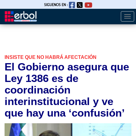
SIGUENOS EN :
Togg
Pasar
navi
al
contenido
principal
INSISTE QUE NO HABRÁ AFECTACIÓN
El Gobierno asegura que
Ley 1386 es de
coordinación
interinstitucional y ve
que hay una ‘confusión’