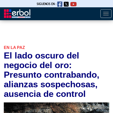
SIGUENOS EN :
Togg
Pasar
navi
al
contenido
principal
EN LA PAZ
El lado oscuro del
negocio del oro:
Presunto contrabando,
alianzas sospechosas,
ausencia de control