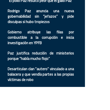
“El pollo Paz resultó peor que el gallo Paz”
Rodrigo Paz anuncia una nueva
gobernabilidad sin “jefazos” y pide
disculpas si hubo tropiezos
Gobierno atribuye las filas por
combustible a la corrupción e inicia
investigación en YPFB
Paz justifica reducción de ministerios
porque “había mucho flojo”
Desarticulan clan “autero” vinculado a una
balacera y que vendía partes a las propias
víctimas de robo