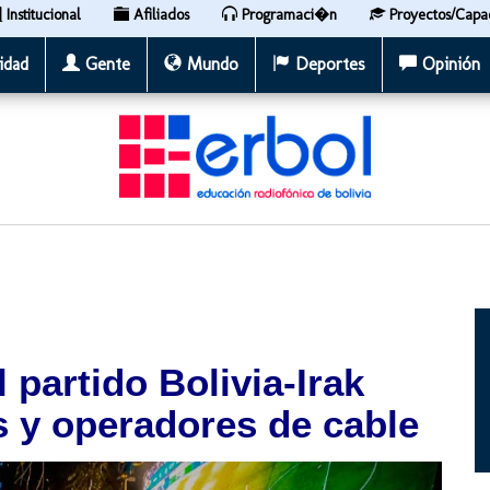
Institucional
Afiliados
Programaci�n
Proyectos/Capa
idad
Gente
Mundo
Deportes
Opinión
 partido Bolivia-Irak
s y operadores de cable