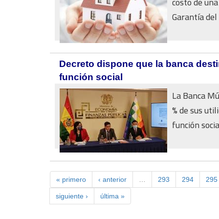
costo de una
Garantía del 
Decreto dispone que la banca destin
función social
La Banca Múl
% de sus uti
función social
« primero
‹ anterior
…
293
294
295
siguiente ›
última »