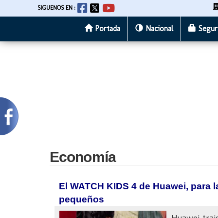
SIGUENOS EN :
Portada
Nacional
Segur
Pasar
al
contenido
principal
Economía
El WATCH KIDS 4 de Huawei, para la
pequeños
Huawei traj