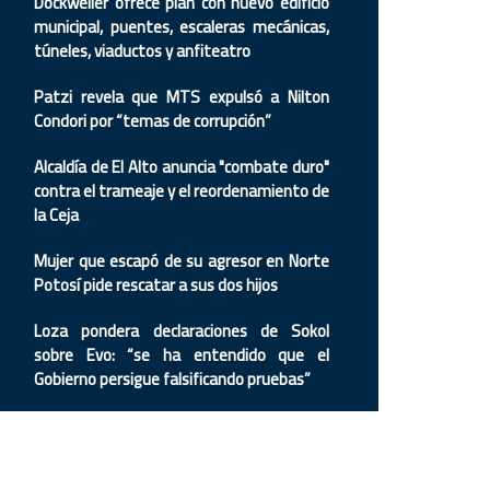
Dockweiler ofrece plan con nuevo edificio
municipal, puentes, escaleras mecánicas,
túneles, viaductos y anfiteatro
Patzi revela que MTS expulsó a Nilton
Condori por “temas de corrupción”
Alcaldía de El Alto anuncia "combate duro"
contra el trameaje y el reordenamiento de
la Ceja
Mujer que escapó de su agresor en Norte
Potosí pide rescatar a sus dos hijos
Loza pondera declaraciones de Sokol
sobre Evo: “se ha entendido que el
Gobierno persigue falsificando pruebas”