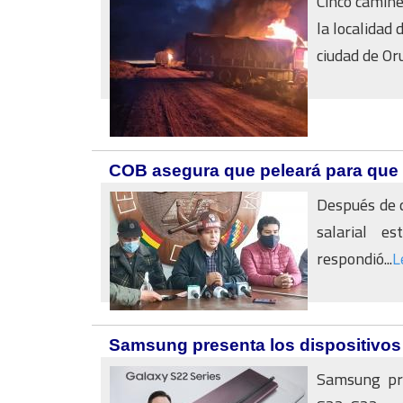
Cinco camin
la localidad
ciudad de Orur
COB asegura que peleará para que 
Después de q
salarial e
respondió...
L
Samsung presenta los dispositivos 
Samsung pre