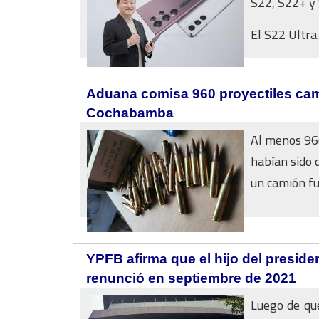
S22, S22+ y 
El S22 Ultra..
Aduana comisa 960 proyectiles ca
Cochabamba
Al menos 960
habían sido 
un camión fu
YPFB afirma que el hijo del presid
renunció en septiembre de 2021
Luego de que