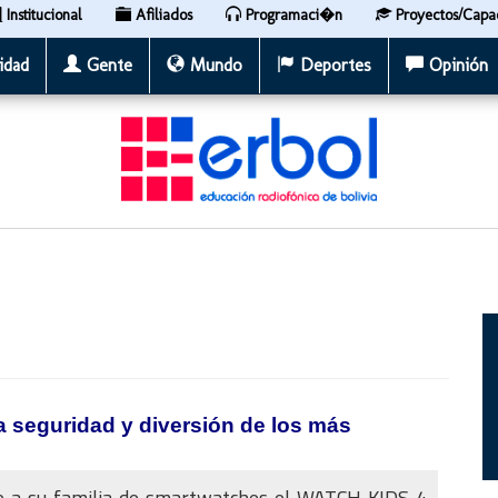
Institucional
Afiliados
Programaci�n
Proyectos/Capa
idad
Gente
Mundo
Deportes
Opinión
 seguridad y diversión de los más
o a su familia de smartwatches el WATCH KIDS 4