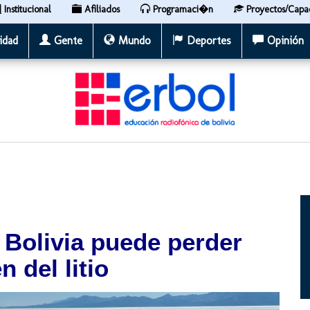
Institucional
Afiliados
Programaci�n
Proyectos/Capa
idad
Gente
Mundo
Deportes
Opinión
 Bolivia puede perder
n del litio