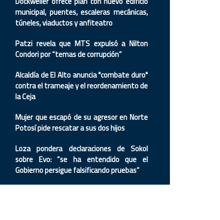
Dockweiler ofrece plan con nuevo edificio
municipal, puentes, escaleras mecánicas,
túneles, viaductos y anfiteatro
Patzi revela que MTS expulsó a Nilton
Condori por “temas de corrupción”
Alcaldía de El Alto anuncia "combate duro"
contra el trameaje y el reordenamiento de
la Ceja
Mujer que escapó de su agresor en Norte
Potosí pide rescatar a sus dos hijos
Loza pondera declaraciones de Sokol
sobre Evo: “se ha entendido que el
Gobierno persigue falsificando pruebas”