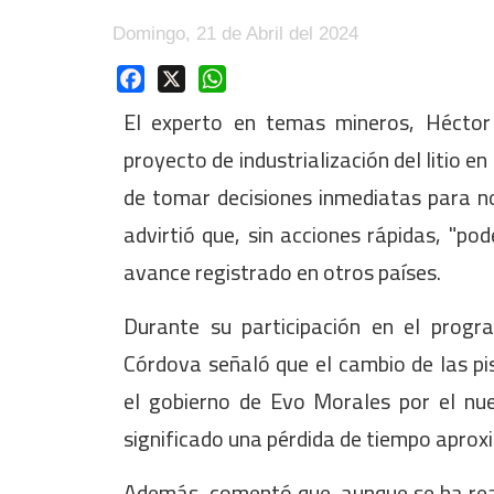
Domingo, 21 de Abril del 2024
Facebook
X
WhatsApp
El experto en temas mineros, Héctor 
proyecto de industrialización del litio en
de tomar decisiones inmediatas para n
advirtió que, sin acciones rápidas, "po
avance registrado en otros países.
Durante su participación en el prog
Córdova señaló que el cambio de las p
el gobierno de Evo Morales por el nu
significado una pérdida de tiempo aprox
Además, comentó que, aunque se ha reali