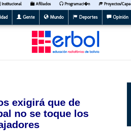
Institucional
Afiliados
Programaci�n
Proyectos/Capa
idad
Gente
Mundo
Deportes
Opinión
s exigirá que de
al no se toque los
ajadores