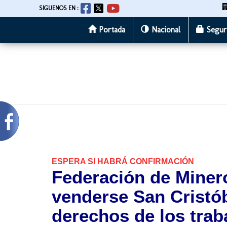
SIGUENOS EN :
Portada
Nacional
Segur
Pasar
al
contenido
principal
ESPERA SI HABRÁ CONFIRMACIÓN
Federación de Minero
venderse San Cristób
derechos de los trab