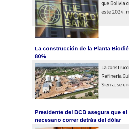
que Bolivia 
este 2024, m
La construcción de la Planta Biodié
80%
La construcci
Refinería Gui
Sierra, se en
Presidente del BCB asegura que el 
necesario correr detrás del dólar