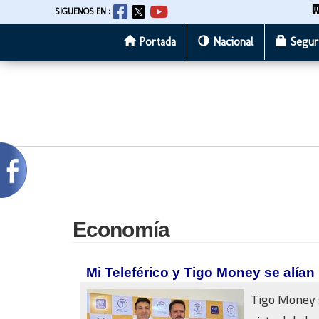
SIGUENOS EN :
Portada
Nacional
Segur
Pasar
al
contenido
principal
Economía
Mi Teleférico y Tigo Money se alían 
Tigo Money s