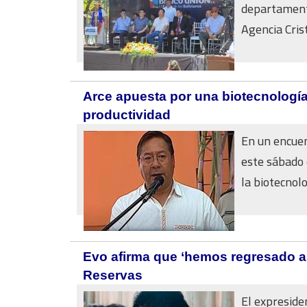
departamento
Agencia Crist
Arce apuesta por una biotecnología
productividad
En un encuen
este sábado 
la biotecnolog
Evo afirma que ‘hemos regresado al 
Reservas
El expreside