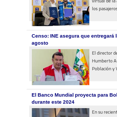
virtual de la
los pasajeros 
Censo: INE asegura que entregará la
agosto
El director d
Humberto Ara
Población y V
El Banco Mundial proyecta para Bo
durante este 2024
En su recien