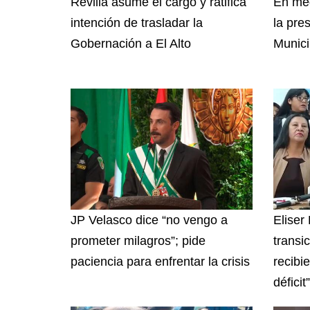
Revilla asume el cargo y ratifica
En med
intención de trasladar la
la pre
Gobernación a El Alto
Munici
JP Velasco dice “no vengo a
Eliser
prometer milagros”; pide
transi
paciencia para enfrentar la crisis
recibi
déficit”