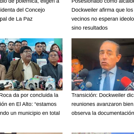
io de polémica, eligen a
Posesionado como alcald
sidenta del Concejo
Dockweiler afirma que los
pal de La Paz
vecinos no esperan ideolo
sino resultados
 Roca da por concluida la
Transición: Dockweiler di
ción en El Alto: “estamos
reuniones avanzaron bien
endo un municipio en total
observa la documentació