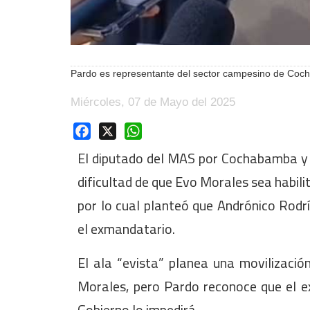
Pardo es representante del sector campesino de Coch
Miércoles, 07 de Mayo del 2025
Facebook
X
WhatsApp
El diputado del MAS por Cochabamba y af
dificultad de que Evo Morales sea habil
por lo cual planteó que Andrónico Rodr
el exmandatario.
El ala “evista” planea una movilización
Morales, pero Pardo reconoce que el e
Gobierno lo impedirá.