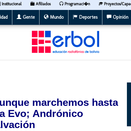
Institucional
Afiliados
Programaci�n
Proyectos/Capa
idad
Gente
Mundo
Deportes
Opinión
Aunque marchemos hasta
 a Evo; Andrónico
alvación