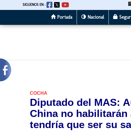
SIGUENOS EN :
Portada
Nacional
Segur
Pasar
al
contenido
principal
COCHA
Diputado del MAS: 
China no habilitarán
tendría que ser su s