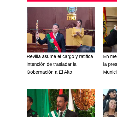
Revilla asume el cargo y ratifica
En med
intención de trasladar la
la pre
Gobernación a El Alto
Munici