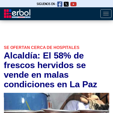
SIGUENOS EN :
Togg
Pasar
navi
al
contenido
principal
SE OFERTAN CERCA DE HOSPITALES
Alcaldía: El 58% de
frescos hervidos se
vende en malas
condiciones en La Paz