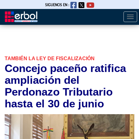
SIGUENOS EN :
Togg
Pasar
navi
al
contenido
principal
TAMBIÉN LA LEY DE FISCALIZACIÓN
Concejo paceño ratifica
ampliación del
Perdonazo Tributario
hasta el 30 de junio