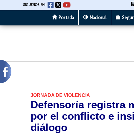
SIGUENOS EN :
Portada
Nacional
Segur
Pasar
al
contenido
principal
JORNADA DE VIOLENCIA
Defensoría registra
por el conflicto e in
diálogo