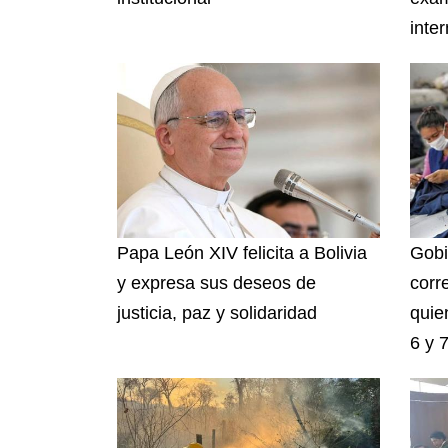
inte
Papa León XIV felicita a Bolivia
Gobi
y expresa sus deseos de
corr
justicia, paz y solidaridad
quie
6 y 