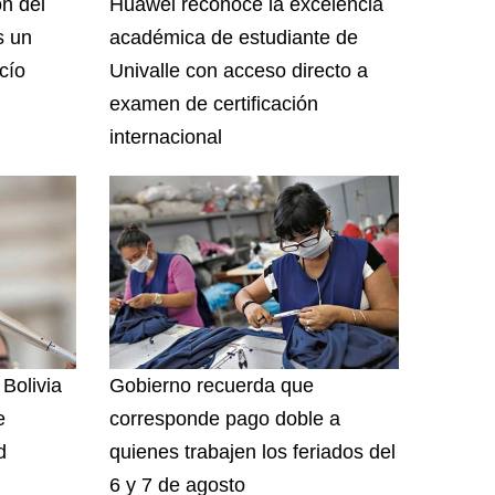
ón del
Huawei reconoce la excelencia
s un
académica de estudiante de
cío
Univalle con acceso directo a
examen de certificación
internacional
 Bolivia
Gobierno recuerda que
e
corresponde pago doble a
d
quienes trabajen los feriados del
6 y 7 de agosto