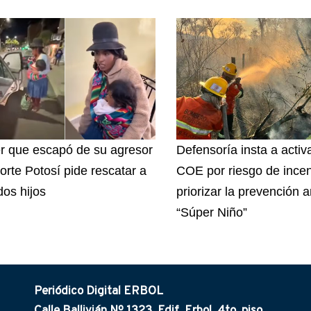
r que escapó de su agresor
Defensoría insta a activa
orte Potosí pide rescatar a
COE por riesgo de incen
dos hijos
priorizar la prevención a
“Súper Niño”
Periódico Digital ERBOL
Calle Ballivián Nº 1323, Edif. Erbol. 4to. piso