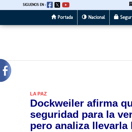
SIGUENOS EN :
Portada
Nacional
Segur
Pasar
al
contenido
principal
LA PAZ
Dockweiler afirma q
seguridad para la ve
pero analiza llevarla