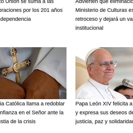
o Unión se suma a las
Advierten que eliminaci
braciones por los 201 años
Ministerio de Culturas e
ndependencia
retroceso y dejará un va
institucional
sia Católica llama a redoblar
Papa León XIV felicita a
onfianza en el Señor ante la
y expresa sus deseos d
tia de la crisis
justicia, paz y solidarida