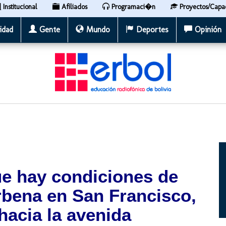
Institucional
Afiliados
Programaci�n
Proyectos/Capa
idad
Gente
Mundo
Deportes
Opinión
ue hay condiciones de
rbena en San Francisco,
 hacia la avenida