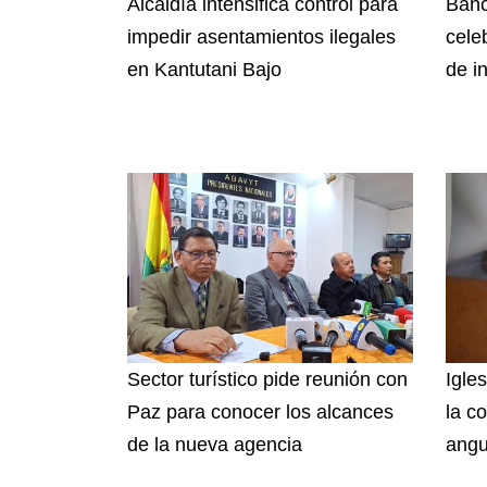
Alcaldía intensifica control para
Banc
impedir asentamientos ilegales
cele
en Kantutani Bajo
de i
Sector turístico pide reunión con
Igle
Paz para conocer los alcances
la c
de la nueva agencia
angus