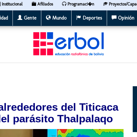
Institucional
Afiliados
Programaci�n
Proyectos/Capa
idad
Gente
Mundo
Deportes
Opinión
alrededores del Titicaca
el parásito Thalpalaqo