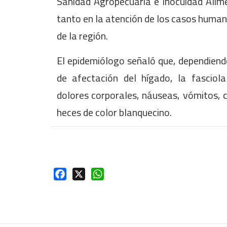
Sanidad Agropecuaria e Inocuidad Alimen
tanto en la atención de los casos human
de la región.
El epidemiólogo señaló que, dependiend
de afectación del hígado, la fasciol
dolores corporales, náuseas, vómitos, co
heces de color blanquecino.
Facebook
X
WhatsApp