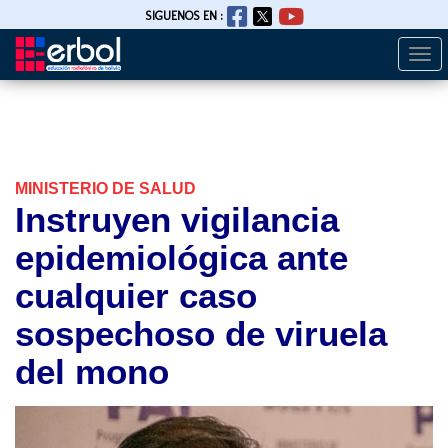
SIGUENOS EN :
Togg
Pasar
navi
al
contenido
principal
MINISTERIO DE SALUD
Instruyen vigilancia
epidemiológica ante
cualquier caso
sospechoso de viruela
del mono