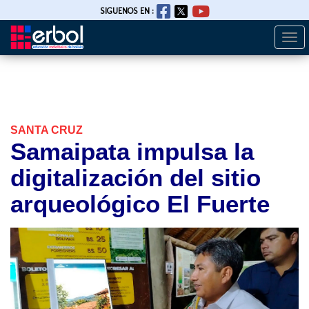
SIGUENOS EN :
Togg
Pasar
navi
al
contenido
principal
SANTA CRUZ
Samaipata impulsa la
digitalización del sitio
arqueológico El Fuerte