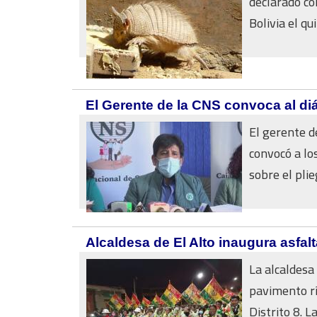
declarado co
Bolivia el qui
El Gerente de la CNS convoca al diá
El gerente d
convocó a lo
sobre el plieg
Alcaldesa de El Alto inaugura asfalt
La alcaldesa 
pavimento rí
Distrito 8. La