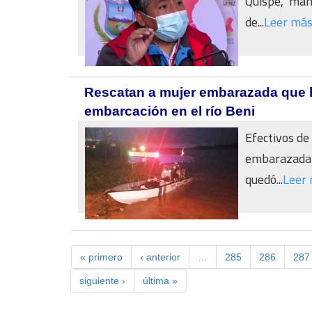
Quispe, man
de...
Leer má
Rescatan a mujer embarazada que h
embarcación en el río Beni
Efectivos de
embarazada 
quedó...
Leer
« primero
‹ anterior
…
285
286
287
siguiente ›
última »