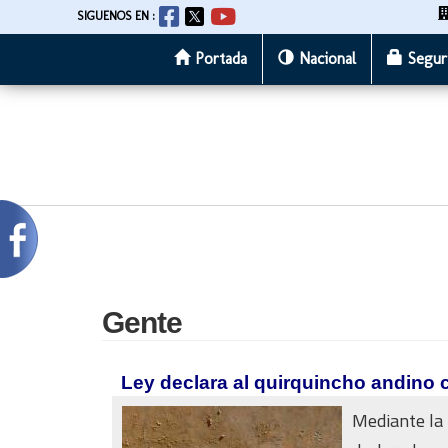
SIGUENOS EN :
Portada
Nacional
Segur
Pasar
al
contenido
principal
Gente
Ley declara al quirquincho andino 
Mediante la 