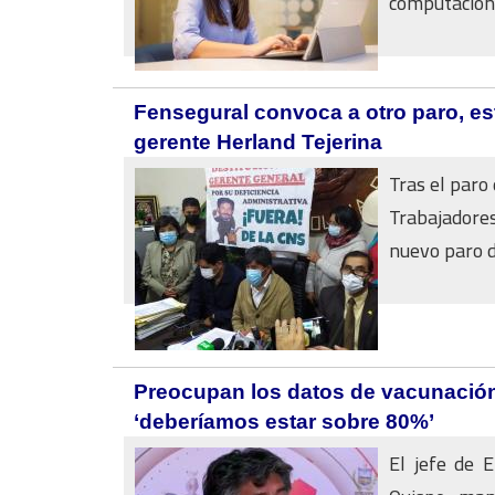
computación e
Fensegural convoca a otro paro, est
gerente Herland Tejerina
Tras el paro
Trabajadores
nuevo paro de
Preocupan los datos de vacunación
‘deberíamos estar sobre 80%’
El jefe de 