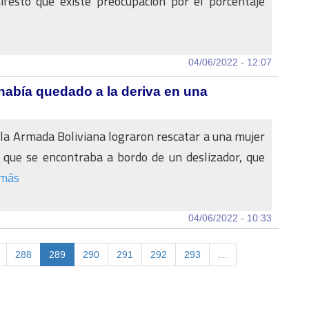
ifestó que existe preocupación por el porcentaje
s
04/06/2022 - 12:07
abía quedado a la deriva en una
 la Armada Boliviana lograron rescatar a una mujer
que se encontraba a bordo de un deslizador, que
 más
04/06/2022 - 10:33
288
289
290
291
292
293
…