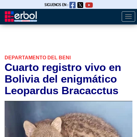
SIGUENOS EN :
Togg
Pasar
navi
al
contenido
principal
DEPARTAMENTO DEL BENI
Cuarto registro vivo en
Bolivia del enigmático
Leopardus Bracacctus