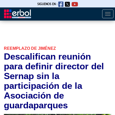
SIGUENOS EN :
Togg
Pasar
navi
al
contenido
principal
REEMPLAZO DE JIMÉNEZ
Descalifican reunión
para definir director del
Sernap sin la
participación de la
Asociación de
guardaparques