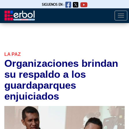
SIGUENOS EN :
Togg
Pasar
navi
al
contenido
principal
LA PAZ
Organizaciones brindan
su respaldo a los
guardaparques
enjuiciados