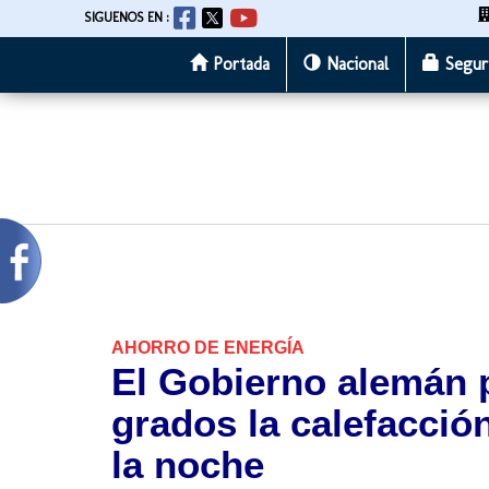
SIGUENOS EN :
Portada
Nacional
Segur
Pasar
al
contenido
principal
AHORRO DE ENERGÍA
El Gobierno alemán p
grados la calefacción
la noche