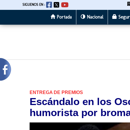
SIGUENOS EN :
Portada
Nacional
Segur
Pasar
al
contenido
principal
ENTREGA DE PREMIOS
Escándalo en los Osc
humorista por broma