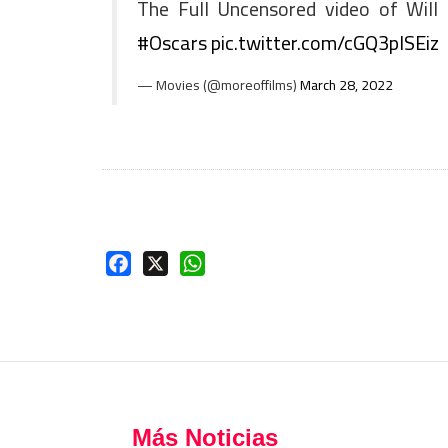
The Full Uncensored video of Will 
#Oscars
pic.twitter.com/cGQ3plSEiz
— Movies (@moreoffilms)
March 28, 2022
Facebook
X
WhatsApp
Más Noticias