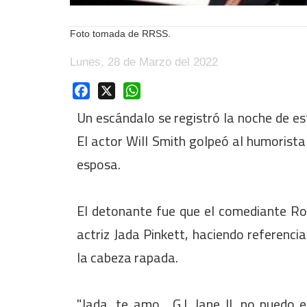
Foto tomada de RRSS.
Lunes, 28 de Marzo del 2022
Facebook
X
WhatsApp
Un escándalo se registró la noche de es
El actor Will Smith golpeó al humorista
esposa.
El detonante fue que el comediante Ro
actriz Jada Pinkett, haciendo referencia
la cabeza rapada.
"Jada, te amo, G.I. Jane II, no puedo e