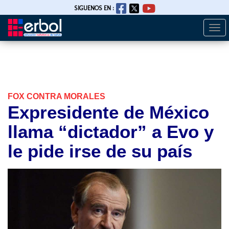
SIGUENOS EN :
Togg
Pasar
navi
al
contenido
principal
FOX CONTRA MORALES
Expresidente de México
llama “dictador” a Evo y
le pide irse de su país