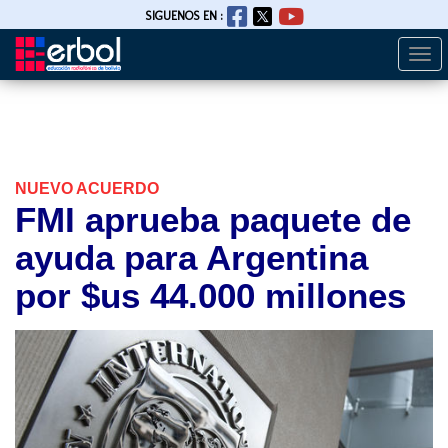
SIGUENOS EN :
Togg
Pasar
navi
al
contenido
principal
NUEVO ACUERDO
FMI aprueba paquete de
ayuda para Argentina
por $us 44.000 millones